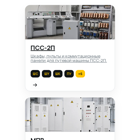
ПСС-2П
Шкафы, пульты и коммутационные
панели для путевой машины ПСС-2П.
ШС
ШУ
ШК
ПУ
+6