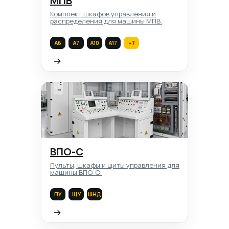
МПВ
Комплект шкафов управления и
распределения для машины МПВ.
A6
A7
A10
A17
+7
ВПО-С
Пульты, шкафы и щиты управления для
машины ВПО-С.
ПУ
ЩУ
ШНД